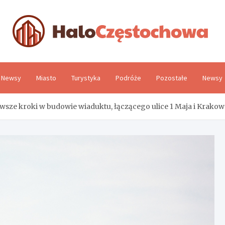
H
Newsy
Miasto
Turystyka
Podróże
Pozostałe
Newsy
wsze kroki w budowie wiaduktu, łączącego ulice 1 Maja i Krako