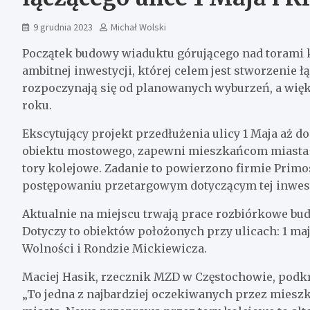
9 grudnia 2023
Michał Wolski
Początek budowy wiaduktu górującego nad torami 
ambitnej inwestycji, której celem jest stworzenie 
rozpoczynają się od planowanych wyburzeń, a wię
roku.
Ekscytujący projekt przedłużenia ulicy 1 Maja aż d
obiektu mostowego, zapewni mieszkańcom miasta 
tory kolejowe. Zadanie to powierzono firmie Primo
postępowaniu przetargowym dotyczącym tej inwest
Aktualnie na miejscu trwają prace rozbiórkowe bu
Dotyczy to obiektów położonych przy ulicach: 1 maj
Wolności i Rondzie Mickiewicza.
Maciej Hasik, rzecznik MZD w Częstochowie, podkr
„To jedna z najbardziej oczekiwanych przez miesz