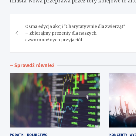
miasta. Nowa przeprawa przez tory kolejowe to alt
Nawigacja
Ósma edycja akcji "Charytatywnie dla zwierząt"
wpisu
– zbierajmy prezenty dla naszych
czworonożnych przyjaciół
Sprawdź również
PODATKI
ROLNICTWO
KONCERTY
WYD