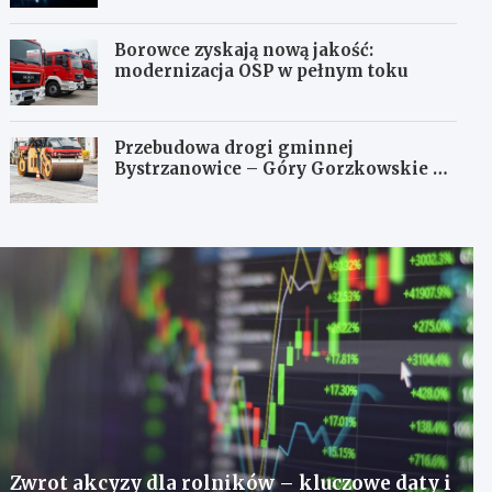
Borowce zyskają nową jakość:
modernizacja OSP w pełnym toku
Przebudowa drogi gminnej
Bystrzanowice – Góry Gorzkowskie z
dofinansowaniem z budżetu Śląskiego
Zwrot akcyzy dla rolników – kluczowe daty i