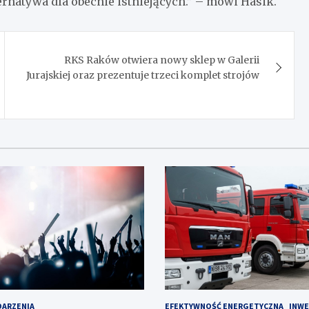
ernatywa dla obecnie istniejących.” – mówi Hasik.
RKS Raków otwiera nowy sklep w Galerii
Jurajskiej oraz prezentuje trzeci komplet strojów
ARZENIA
EFEKTYWNOŚĆ ENERGETYCZNA
INWE