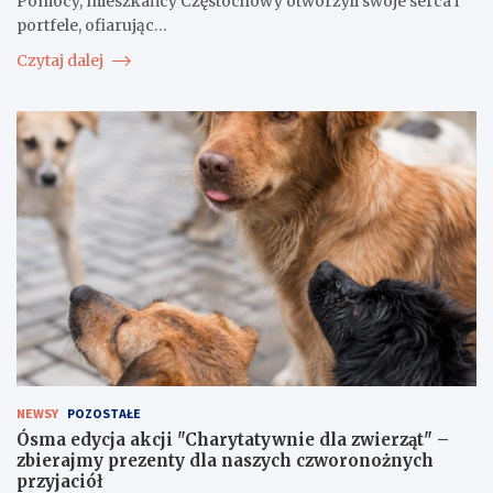
Pomocy, mieszkańcy Częstochowy otworzyli swoje serca i
portfele, ofiarując…
Czytaj dalej
NEWSY
POZOSTAŁE
Ósma edycja akcji "Charytatywnie dla zwierząt" –
zbierajmy prezenty dla naszych czworonożnych
przyjaciół