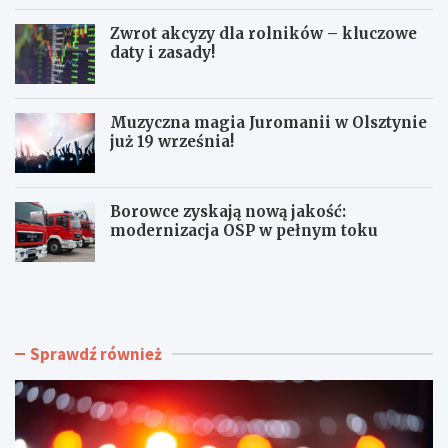
Zwrot akcyzy dla rolników – kluczowe
daty i zasady!
Muzyczna magia Juromanii w Olsztynie
już 19 września!
Borowce zyskają nową jakość:
modernizacja OSP w pełnym toku
L
Z
e
w
t
r
n
o
i
t
Sprawdź również
a
a
P
k
o
c
t
y
a
z