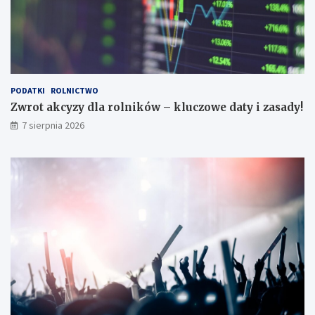
g
y
o
i
!
z
a
s
a
d
PODATKI
ROLNICTWO
y
Zwrot akcyzy dla rolników – kluczowe daty i zasady!
!
7 sierpnia 2026