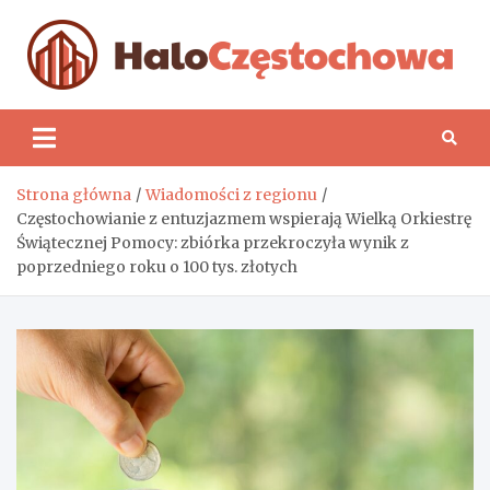
Skip
to
content
H
Strona główna
Wiadomości z regionu
Częstochowianie z entuzjazmem wspierają Wielką Orkiestrę
Świątecznej Pomocy: zbiórka przekroczyła wynik z
poprzedniego roku o 100 tys. złotych