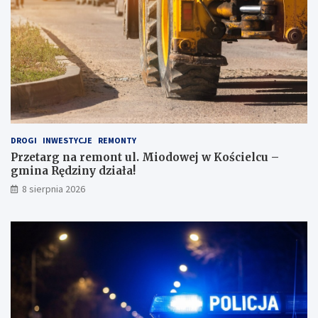
o
z
J
i
a
e
p
ż
o
o
n
w
i
e
i
j
!
DROGI
INWESTYCJE
REMONTY
Przetarg na remont ul. Miodowej w Kościelcu –
gmina Rędziny działa!
8 sierpnia 2026