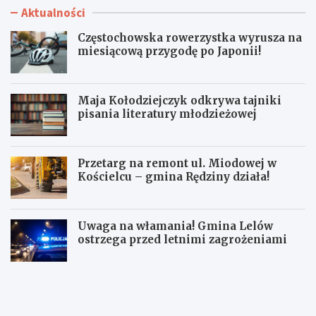
Aktualności
Częstochowska rowerzystka wyrusza na
miesiącową przygodę po Japonii!
Maja Kołodziejczyk odkrywa tajniki
pisania literatury młodzieżowej
Przetarg na remont ul. Miodowej w
Kościelcu – gmina Rędziny działa!
Uwaga na włamania! Gmina Lelów
ostrzega przed letnimi zagrożeniami
C
M
z
a
ę
j
s
a
t
K