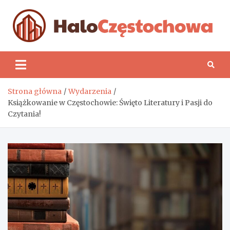
Skip
to
content
H
Strona główna
Wydarzenia
Książkowanie w Częstochowie: Święto Literatury i Pasji do
Czytania!