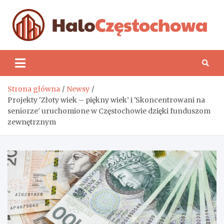
Skip
to
content
H
Strona główna
Newsy
Projekty 'Złoty wiek – piękny wiek’ i 'Skoncentrowani na
seniorze’ uruchomione w Częstochowie dzięki funduszom
zewnętrznym