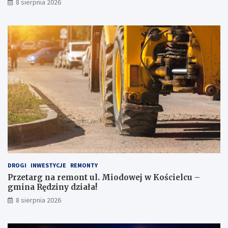
8 sierpnia 2026
z
u
y
r
g
y
o
m
d
ł
ę
o
p
d
o
z
J
i
a
e
p
ż
o
o
n
w
i
e
i
j
!
DROGI
INWESTYCJE
REMONTY
Przetarg na remont ul. Miodowej w Kościelcu –
gmina Rędziny działa!
8 sierpnia 2026