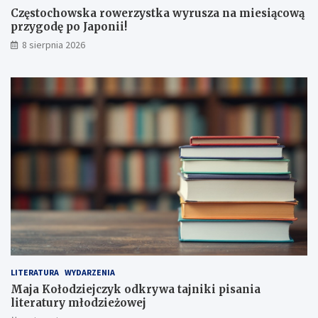
k
w
Częstochowska rowerzystka wyrusza na miesiącową
a
a
przygodę po Japonii!
w
t
8 sierpnia 2026
y
a
r
j
u
n
s
i
z
k
a
i
n
p
a
i
m
s
i
a
e
n
s
i
i
a
ą
l
c
i
o
t
w
e
LITERATURA
WYDARZENIA
ą
r
Maja Kołodziejczyk odkrywa tajniki pisania
p
a
literatury młodzieżowej
r
t