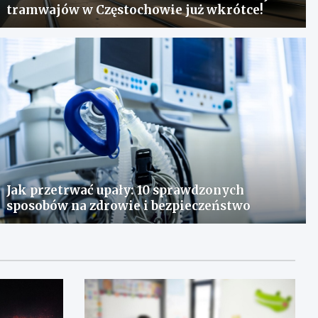
tramwajów w Częstochowie już wkrótce!
Jak przetrwać upały: 10 sprawdzonych
sposobów na zdrowie i bezpieczeństwo