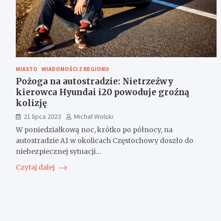
MIASTO
WIADOMOŚCI Z REGIONU
Pożoga na autostradzie: Nietrzeźwy
kierowca Hyundai i20 powoduje groźną
kolizję
21 lipca 2023
Michał Wolski
W poniedziałkową noc, krótko po północy, na
autostradzie A1 w okolicach Częstochowy doszło do
niebezpiecznej sytuacji…
Czytaj dalej