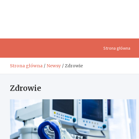
Skip
to
content
Strona główna
Strona główna
Newsy
Zdrowie
Zdrowie