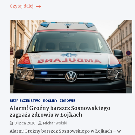
Czytaj dalej
BEZPIECZEŃSTWO
ROŚLINY
ZDROWIE
Alarm! Groźny barszcz Sosnowskiego
zagraża zdrowiu w Łojkach
9 lipca 2026
Michał Wolski
Alarm: Groźny barszcz Sosnowskiego w Łojkach – w