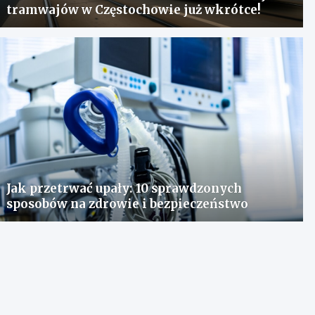
tramwajów w Częstochowie już wkrótce!
Jak przetrwać upały: 10 sprawdzonych
sposobów na zdrowie i bezpieczeństwo