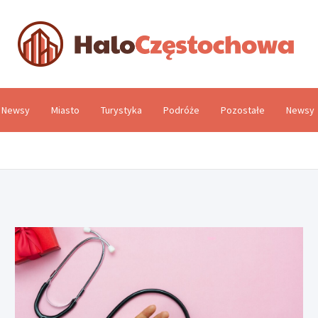
H
Newsy
Miasto
Turystyka
Podróże
Pozostałe
Newsy