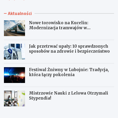
Aktualności
Nowe torowisko na Kucelin:
Modernizacja tramwajów w
Częstochowie już wkrótce!
Jak przetrwać upały: 10 sprawdzonych
sposobów na zdrowie i bezpieczeństwo
Festiwal Żniwny w Lubojnie: Tradycja,
która łączy pokolenia
Mistrzowie Nauki z Lelowa Otrzymali
Stypendia!
N
J
o
a
w
k