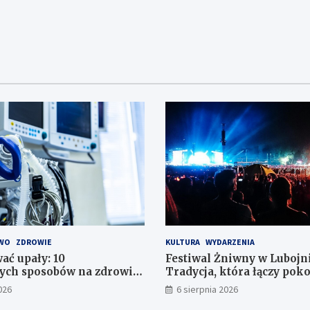
WO
ZDROWIE
KULTURA
WYDARZENIA
ać upały: 10
Festiwal Żniwny w Lubojni
ych sposobów na zdrowie
Tradycja, która łączy pok
eństwo
026
6 sierpnia 2026