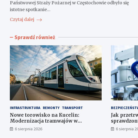
Państwowej Straży Pożarnej w Częstochowie odbyło się
istotne spotkanie…
Czytaj dalej
Sprawdź również
INFRASTRUKTURA
REMONTY
TRANSPORT
BEZPIECZEŃST
Nowe torowisko na Kucelin:
Jak przetrw
Modernizacja tramwajów w
sprawdzon
Częstochowie już wkrótce!
i bezpiecz
6 sierpnia 2026
6 sierpnia 2