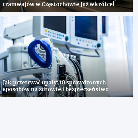
tramwajów w Częstochowie już wkrótce!
Jak przetrwać upały: 10 sprawdzonych
sposobów na zdrowie i bezpieczeństwo