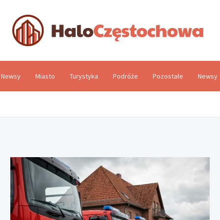
H
Newsy
Miasto
Turystyka
Podróże
Pozostałe
Newsy