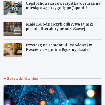
Częstochowska rowerzystka wyrusza na
miesiącową przygodę po Japonii!
Maja Kołodziejczyk odkrywa tajniki
pisania literatury młodzieżowej
Przetarg na remont ul. Miodowej w
Kościelcu – gmina Rędziny działa!
U
C
P
z
A
ę
Ł
s
N
t
Sprawdź również
A
o
H
c
O
h
R
o
Y
w
Z
s