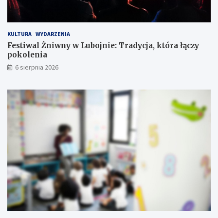
ż
ń
w
s
k
t
KULTURA
WYDARZENIA
r
w
Festiwal Żniwny w Lubojnie: Tradycja, która łączy
ó
o
pokolenia
t
c
6 sierpnia 2026
e
!