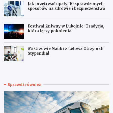
Jak przetrwać upały: 10 sprawdzonych
sposobów na zdrowie i bezpieczeństwo
Festiwal Żniwny w Lubojnie: Tradycja,
która łączy pokolenia
Mistrzowie Nauki z Lelowa Otrzymali
Stypendia!
N
J
o
a
w
k
e
p
t
r
Sprawdź również
o
z
r
e
o
t
w
r
i
w
s
a