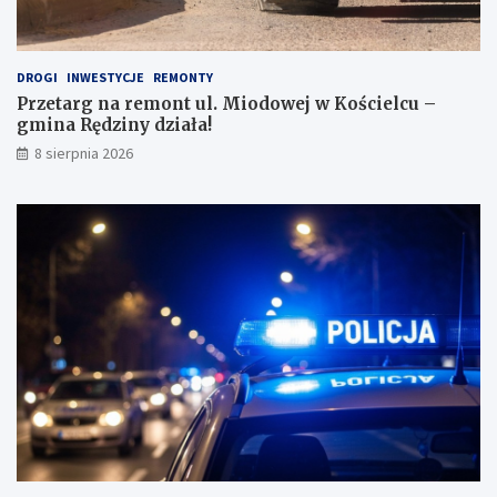
i
j
!
DROGI
INWESTYCJE
REMONTY
Przetarg na remont ul. Miodowej w Kościelcu –
gmina Rędziny działa!
8 sierpnia 2026