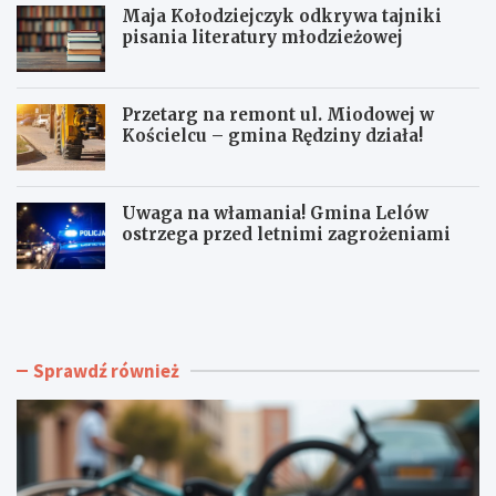
Maja Kołodziejczyk odkrywa tajniki
pisania literatury młodzieżowej
Przetarg na remont ul. Miodowej w
Kościelcu – gmina Rędziny działa!
Uwaga na włamania! Gmina Lelów
ostrzega przed letnimi zagrożeniami
C
M
z
a
ę
j
s
a
t
K
Sprawdź również
o
o
c
ł
h
o
o
d
w
z
s
i