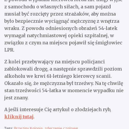
z samochodu o własnych siłach, a sam pojazd
musiał być rozcięty przez strażaków, aby można
było bezpiecznie wyciągnąć mężczyznę z wnętrza
wraku. Z powodu odniesionych obrażeń 54-latek
wymagał natychmiastowej opieki szpitalnej, w
związku z czym na miejscu pojawił się śmigłowiec
LPR.
Z kolei przebywający na miejscu policjanci
zablokowali drogę, a następnie sprawdzili poziom
alkoholu we krwi 61-letniego kierowcy scanii.
Okazało się, że mężczyzna był trzeźwy. Na tę chwilę
stan trzeźwości 54-latka w momencie wypadku nie
jest znany.
A jeśli interesuje Cię artykuł o złodziejach ryb,
kliknij tutaj
.
Tags:
Brzeziny Kolonia
,
zderzenie czołowe