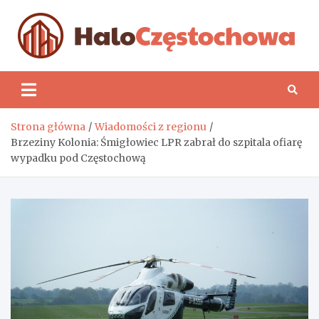
Skip
to
content
H
Strona główna
Wiadomości z regionu
Brzeziny Kolonia: Śmigłowiec LPR zabrał do szpitala ofiarę
wypadku pod Częstochową