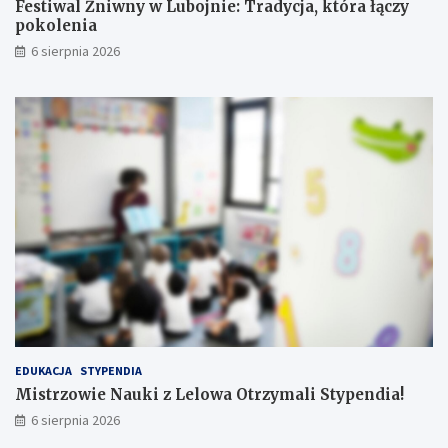
Festiwal Żniwny w Lubojnie: Tradycja, która łączy
ó
o
pokolenia
t
c
6 sierpnia 2026
e
!
EDUKACJA
STYPENDIA
Mistrzowie Nauki z Lelowa Otrzymali Stypendia!
6 sierpnia 2026