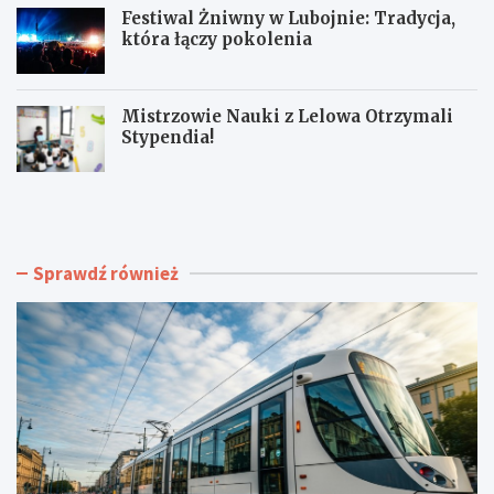
Festiwal Żniwny w Lubojnie: Tradycja,
która łączy pokolenia
Mistrzowie Nauki z Lelowa Otrzymali
Stypendia!
N
J
o
a
w
k
e
p
t
r
Sprawdź również
o
z
r
e
o
t
w
r
i
w
s
a
k
ć
o
u
n
p
a
a
K
ł