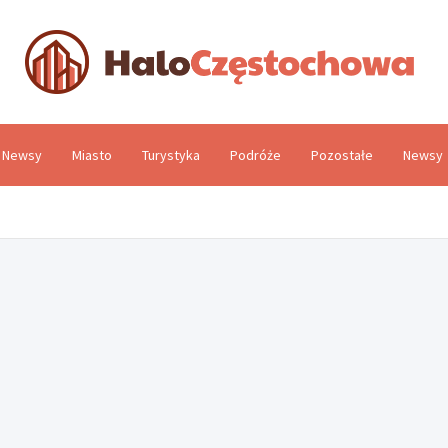
H
Newsy
Miasto
Turystyka
Podróże
Pozostałe
Newsy