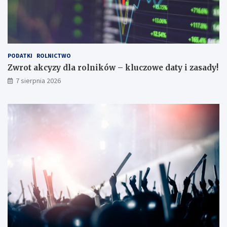
o
i
!
z
a
s
a
d
PODATKI
ROLNICTWO
y
Zwrot akcyzy dla rolników – kluczowe daty i zasady!
!
7 sierpnia 2026