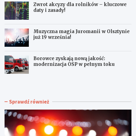
Zwrot akcyzy dla rolników – kluczowe
daty i zasady!
Muzyczna magia Juromanii w Olsztynie
już 19 września!
Borowce zyskają nową jakość:
modernizacja OSP w pełnym toku
L
Z
e
w
t
r
n
o
i
t
Sprawdź również
a
a
P
k
o
c
t
y
a
z
ń
y