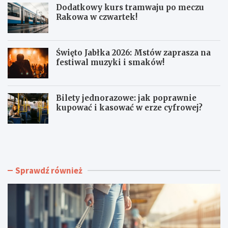
Dodatkowy kurs tramwaju po meczu
Rakowa w czwartek!
Święto Jabłka 2026: Mstów zaprasza na
festiwal muzyki i smaków!
Bilety jednorazowe: jak poprawnie
kupować i kasować w erze cyfrowej?
R
D
o
o
d
d
z
a
i
t
Sprawdź również
n
k
n
o
e
w
Z
y
a
k
j
u