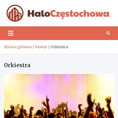
Skip
to
content
H
Strona główna
Newsy
Orkiestra
Orkiestra