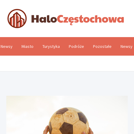
H
Newsy
Miasto
Turystyka
Podróże
Pozostałe
Newsy