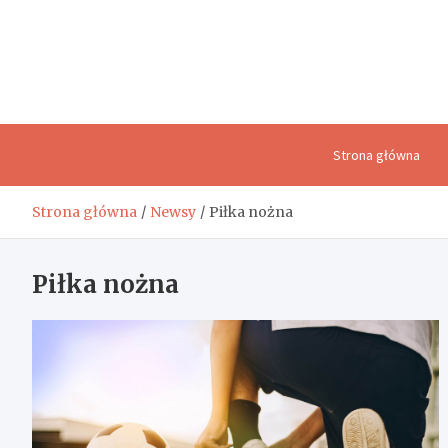
Skip
to
content
Strona główna
Strona główna
Newsy
Piłka nożna
Piłka nożna