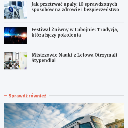
Jak przetrwać upały: 10 sprawdzonych
sposobów na zdrowie i bezpieczeństwo
Festiwal Żniwny w Lubojnie: Tradycja,
która łączy pokolenia
Mistrzowie Nauki z Lelowa Otrzymali
Stypendia!
N
J
o
a
w
k
e
p
t
r
Sprawdź również
o
z
r
e
o
t
w
r
i
w
s
a