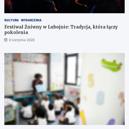
ż
ń
w
s
k
t
KULTURA
WYDARZENIA
r
w
Festiwal Żniwny w Lubojnie: Tradycja, która łączy
ó
o
pokolenia
t
c
6 sierpnia 2026
e
!