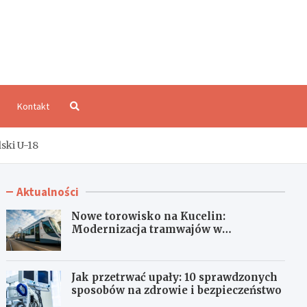
aloCzęstochowa.pl
Kontakt
ski U-18
Aktualności
Nowe torowisko na Kucelin:
Modernizacja tramwajów w
Częstochowie już wkrótce!
Jak przetrwać upały: 10 sprawdzonych
sposobów na zdrowie i bezpieczeństwo