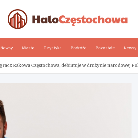
H
Newsy
Miasto
Turystyka
Podróże
Pozostałe
Newsy
gracz Rakowa Częstochowa, debiutuje w drużynie narodowej Pol