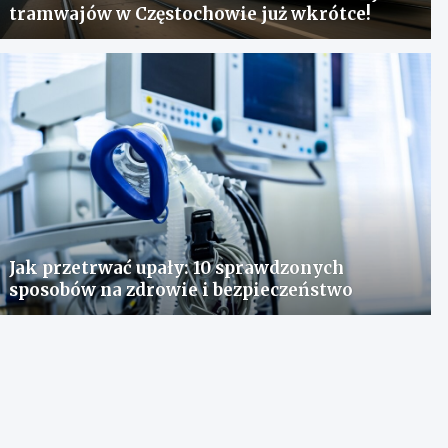
tramwajów w Częstochowie już wkrótce!
Jak przetrwać upały: 10 sprawdzonych
sposobów na zdrowie i bezpieczeństwo