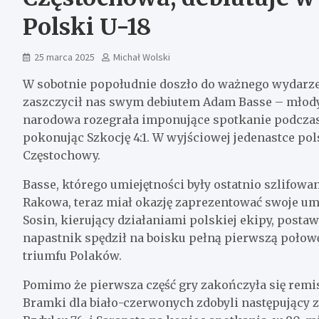
Polski U-18
25 marca 2025
Michał Wolski
W sobotnie popołudnie doszło do ważnego wydarzen
zaszczycił nas swym debiutem Adam Basse – młod
narodowa rozegrała imponujące spotkanie podczas
pokonując Szkocję 4:1. W wyjściowej jedenastce pols
Częstochowy.
Basse, którego umiejętności były ostatnio szlifowa
Rakowa, teraz miał okazję zaprezentować swoje u
Sosin, kierujący działaniami polskiej ekipy, posta
napastnik spędził na boisku pełną pierwszą połowę
triumfu Polaków.
Pomimo że pierwsza część gry zakończyła się remi
Bramki dla biało-czerwonych zdobyli następujący z