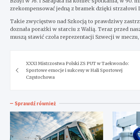
Bzdyl w 76. i Sarapata na koniec spotkania, w 90. m
zrekompensować jedną z bramek dzięki strzałowi L
Takie zwycięstwo nad Szkocją to prawdziwy zastrz
doznała porażki w starciu z Walią. Teraz przed n
muszą stawić czoła reprezentacji Szwecji w meczu, 
Nawigacja
XXXI Mistrzostwa Polski ZS PUT w Taekwondo:
wpisu
Sportowe emocje i sukcesy w Hali Sportowej
Częstochowa
Sprawdź również