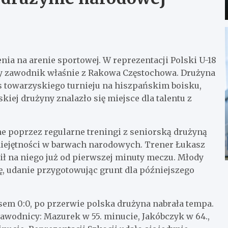
ia na arenie sportowej. W reprezentacji Polski U-18
y zawodnik właśnie z Rakowa Częstochowa. Drużyna
 towarzyskiego turnieju na hiszpańskim boisku,
kiej drużyny znalazło się miejsce dla talentu z
ne poprzez regularne treningi z seniorską drużyną
miejętności w barwach narodowych. Trener Łukasz
wił na niego już od pierwszej minuty meczu. Młody
, udanie przygotowując grunt dla późniejszego
sem 0:0, po przerwie polska drużyna nabrała tempa.
awodnicy: Mazurek w 55. minucie, Jakóbczyk w 64.,