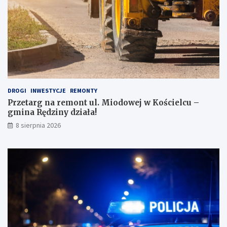
J
i
a
e
p
ż
o
o
n
w
i
e
i
j
!
DROGI
INWESTYCJE
REMONTY
Przetarg na remont ul. Miodowej w Kościelcu –
gmina Rędziny działa!
8 sierpnia 2026