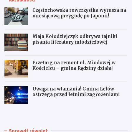
Częstochowska rowerzystka wyrusza na
miesiącową przygodę po Japonii!
Maja Kołodziejczyk odkrywa tajniki
pisania literatury młodzieżowej
Przetarg na remont ul. Miodowej w
Kościelcu – gmina Rędziny działa!
Uwaga na włamania! Gmina Lelów
ostrzega przed letnimi zagrożeniami
C
M
z
a
ę
j
s
a
t
K
Sprawdź również
o
o