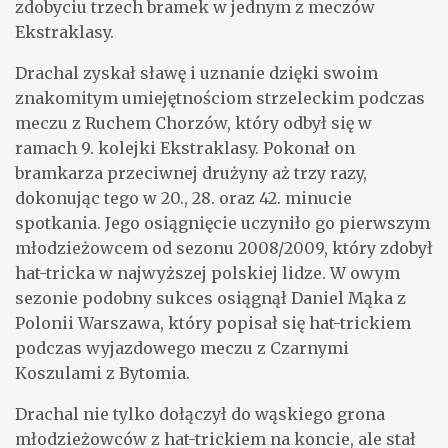
zdobyciu trzech bramek w jednym z meczów
Ekstraklasy.
Drachal zyskał sławę i uznanie dzięki swoim
znakomitym umiejętnościom strzeleckim podczas
meczu z Ruchem Chorzów, który odbył się w
ramach 9. kolejki Ekstraklasy. Pokonał on
bramkarza przeciwnej drużyny aż trzy razy,
dokonując tego w 20., 28. oraz 42. minucie
spotkania. Jego osiągnięcie uczyniło go pierwszym
młodzieżowcem od sezonu 2008/2009, który zdobył
hat-tricka w najwyższej polskiej lidze. W owym
sezonie podobny sukces osiągnął Daniel Mąka z
Polonii Warszawa, który popisał się hat-trickiem
podczas wyjazdowego meczu z Czarnymi
Koszulami z Bytomia.
Drachal nie tylko dołączył do wąskiego grona
młodzieżowców z hat-trickiem na koncie, ale stał