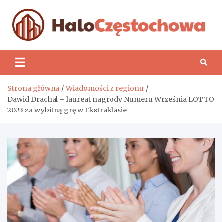
Skip
to
content
H
Strona główna
Wiadomości z regionu
Dawid Drachal – laureat nagrody Numeru Września LOTTO
2023 za wybitną grę w Ekstraklasie