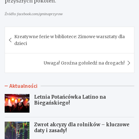
przyszłych pokoleń.
Źródło: facebook.com/gminaprzyrow
Nawigacja
Kreatywne ferie w bibliotece: Zimowe warsztaty dla
wpisu
dzieci
Uwaga! Groźna gołoledź na drogach!
Aktualności
Letnia Potańcówka Latino na
Biegańskiego!
Zwrot akcyzy dla rolników – kluczowe
daty i zasady!