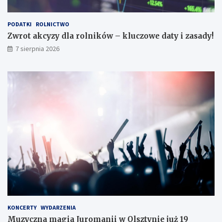
s
a
d
PODATKI
ROLNICTWO
y
Zwrot akcyzy dla rolników – kluczowe daty i zasady!
!
7 sierpnia 2026
KONCERTY
WYDARZENIA
Muzyczna magia Juromanii w Olsztynie już 19