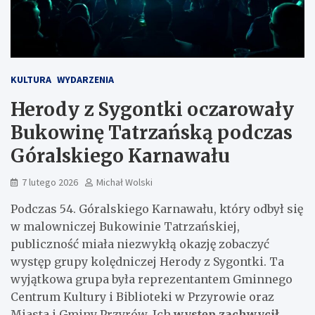
KULTURA
WYDARZENIA
Herody z Sygontki oczarowały
Bukowinę Tatrzańską podczas
Góralskiego Karnawału
7 lutego 2026
Michał Wolski
Podczas 54. Góralskiego Karnawału, który odbył się
w malowniczej Bukowinie Tatrzańskiej,
publiczność miała niezwykłą okazję zobaczyć
występ grupy kolędniczej Herody z Sygontki. Ta
wyjątkowa grupa była reprezentantem Gminnego
Centrum Kultury i Biblioteki w Przyrowie oraz
Miasta i Gminy Przyrów. Ich
występ zachwycił