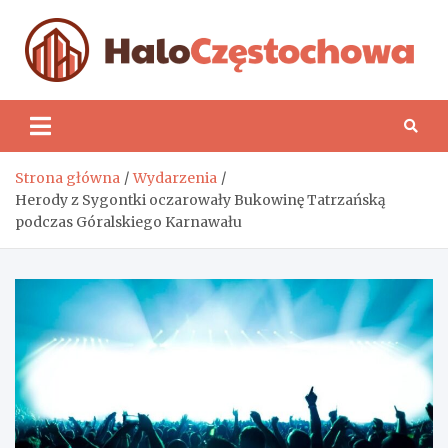
Skip
to
content
H
Strona główna
Wydarzenia
Herody z Sygontki oczarowały Bukowinę Tatrzańską
podczas Góralskiego Karnawału