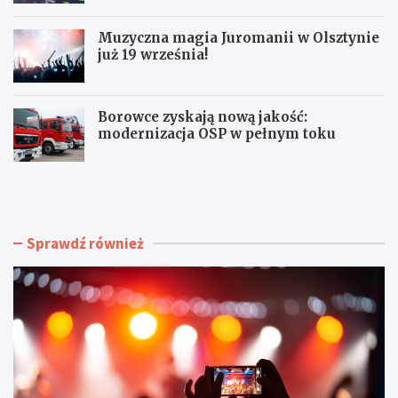
Muzyczna magia Juromanii w Olsztynie
już 19 września!
Borowce zyskają nową jakość:
modernizacja OSP w pełnym toku
L
Z
e
w
t
r
n
o
i
t
Sprawdź również
a
a
P
k
o
c
t
y
a
z
ń
y
c
d
ó
l
w
a
k
r