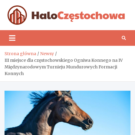
Skip
to
content
H
Strona główna
Newsy
III miejsce dla częstochowskiego Ogniwa Konnego na IV
Międzynarodowym Turnieju Mundurowych Formacji
Konnych