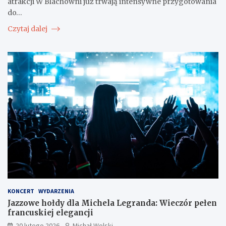
atrakcji W Blachowni już trwają intensywne przygotowania
do…
Czytaj dalej
KONCERT
WYDARZENIA
Jazzowe hołdy dla Michela Legranda: Wieczór pełen
francuskiej elegancji
20 lutego 2026
Michał Wolski