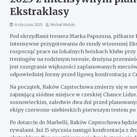
Ekstraklasy
6 stycznia 2025
Michał Wolski
Pod skrzydłami trenera Marka Papszuna, piłkarze 
intensywne przygotowania do rundy wiosennej Ekst
rozpocząć prace na lokalnych boiskach klubu przy 
treningów na rodzimym terenie, drużyna przemieśc
jest rozegranie większości zaplanowanych meczów
odpowiedniej formy przed ligową konfrontacją z Cr
Na początek, Raków Częstochowa zmierzy się w 
zajmującą siódme miejsce w czeskiej Chance Lidze. S
sosnowieckim, zaledwie dwa dni przed planowanym
ekipy czerwono-niebieskich pierwszym testem po
Po dotarciu do Marbelli, Raków Częstochowa będzi
rywalami. Już 15 stycznia nastąpi konfrontacja z d