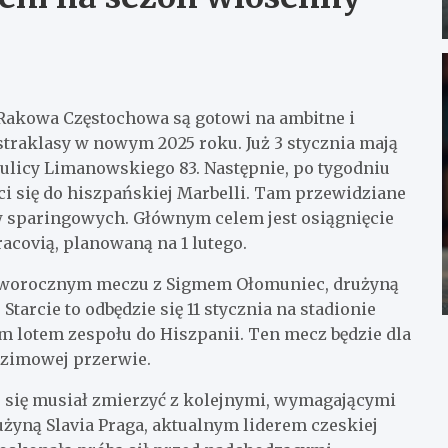
Rakowa Częstochowa są gotowi na ambitne i
raklasy w nowym 2025 roku. Już 3 stycznia mają
ulicy Limanowskiego 83. Następnie, po tygodniu
i się do hiszpańskiej Marbelli. Tam przewidziane
 sparingowych. Głównym celem jest osiągnięcie
acovią, planowaną na 1 lutego.
noworocznym meczu z Sigmem Ołomuniec, drużyną
tarcie to odbędzie się 11 stycznia na stadionie
 lotem zespołu do Hiszpanii. Ten mecz będzie dla
 zimowej przerwie.
e się musiał zmierzyć z kolejnymi, wymagającymi
rużyną Slavia Praga, aktualnym liderem czeskiej