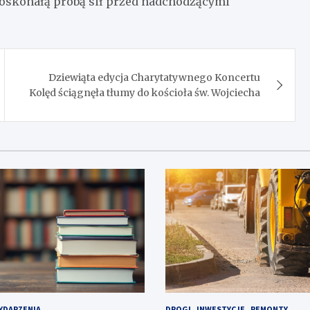
 doskonałą próbą sił przed nadchodzącymi
Dziewiąta edycja Charytatywnego Koncertu
Kolęd ściągnęła tłumy do kościoła św. Wojciecha
YDARZENIA
DROGI
INWESTYCJE
REMONTY