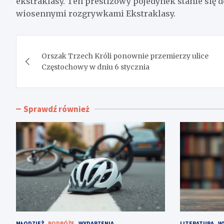
ekstraklasy. Ten prestiżowy pojedynek stanie się
wiosennymi rozgrywkami Ekstraklasy.
Nawigacja
Orszak Trzech Króli ponownie przemierzy ulice
wpisu
Częstochowy w dniu 6 stycznia
Sprawdź również
MŁODZIEŻ
PODRÓŻE
WYDARZENIA
LITERATURA
W