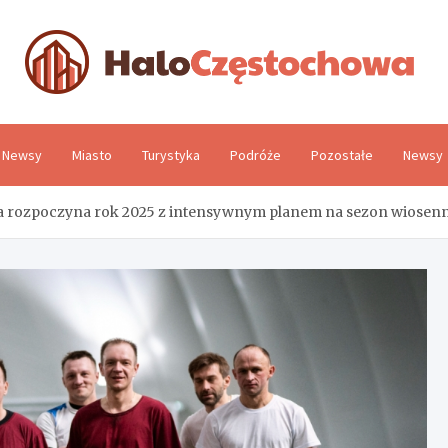
H
Newsy
Miasto
Turystyka
Podróże
Pozostałe
Newsy
a rozpoczyna rok 2025 z intensywnym planem na sezon wiosenn