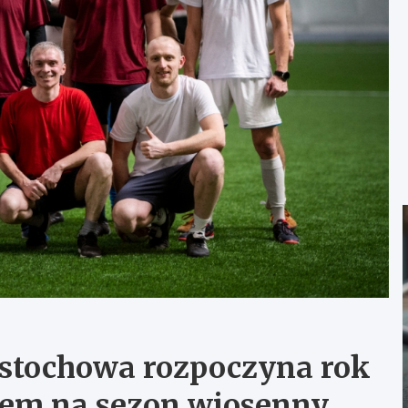
ęstochowa rozpoczyna rok
em na sezon wiosenny