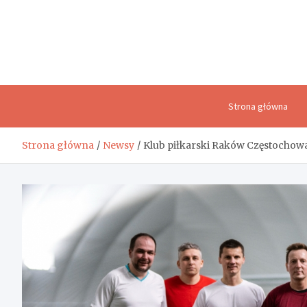
Skip
to
content
Strona główna
Strona główna
Newsy
Klub piłkarski Raków Częstochow