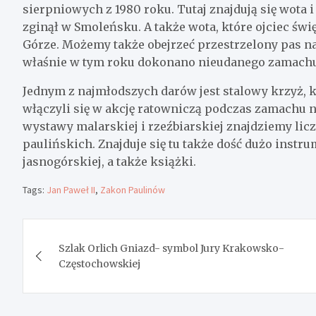
sierpniowych z 1980 roku. Tutaj znajdują się wota 
zginął w Smoleńsku. A także wota, które ojciec świ
Górze. Możemy także obejrzeć przestrzelony pas na
właśnie w tym roku dokonano nieudanego zamachu n
Jednym z najmłodszych darów jest stalowy krzyż, 
włączyli się w akcję ratowniczą podczas zamachu n
wystawy malarskiej i rzeźbiarskiej znajdziemy lic
paulińskich. Znajduje się tu także dość dużo inst
jasnogórskiej, a także książki.
Tags:
Jan Paweł II
,
Zakon Paulinów
Nawigacja
Szlak Orlich Gniazd- symbol Jury Krakowsko-
wpisu
Częstochowskiej