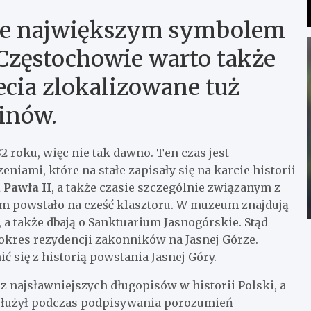
iwe największym symbolem
Częstochowie warto także
cia zlokalizowane tuż
inów.
 roku, więc nie tak dawno. Ten czas jest
iami, które na stałe zapisały się na karcie historii
 Pawła II
, a także czasie szczególnie związanym z
um powstało na cześć klasztoru. W muzeum znajdują
, a także dbają o Sanktuarium Jasnogórskie. Stąd
 okres rezydencji zakonników na Jasnej Górze.
ię z historią powstania Jasnej Góry.
 najsławniejszych długopisów w historii Polski, a
 służył podczas podpisywania porozumień