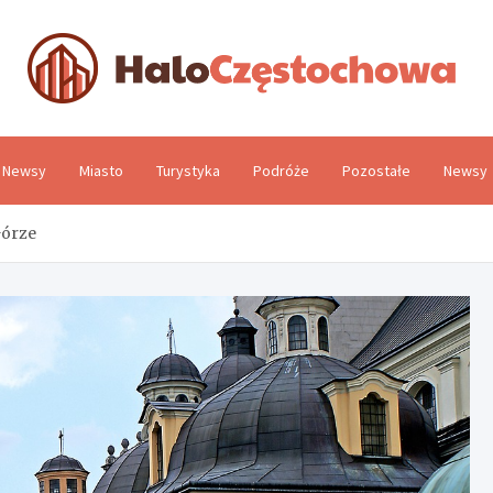
H
Newsy
Miasto
Turystyka
Podróże
Pozostałe
Newsy
Górze