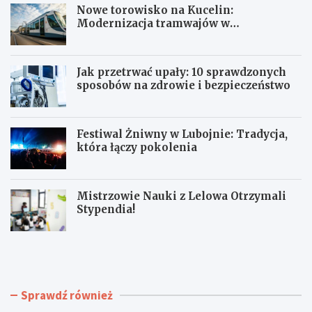
Nowe torowisko na Kucelin:
Modernizacja tramwajów w
Częstochowie już wkrótce!
Jak przetrwać upały: 10 sprawdzonych
sposobów na zdrowie i bezpieczeństwo
Festiwal Żniwny w Lubojnie: Tradycja,
która łączy pokolenia
Mistrzowie Nauki z Lelowa Otrzymali
Stypendia!
N
J
o
a
w
k
e
p
t
r
Sprawdź również
o
z
r
e