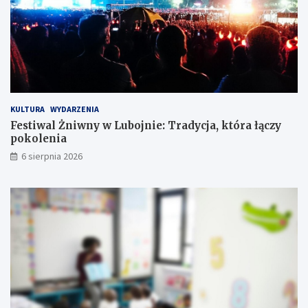
w
i
i
e
e
c
j
z
u
e
ż
ń
w
s
k
t
KULTURA
WYDARZENIA
r
w
Festiwal Żniwny w Lubojnie: Tradycja, która łączy
ó
o
pokolenia
t
c
6 sierpnia 2026
e
!