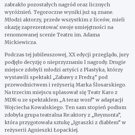
zabrakło pozostałych nagród oraz licznych
wyróżnień. Tegoroczne wyniki już są znane.
Młodzi aktorzy, przede wszystkim z liceów, mieli
okazję zaprezentować swoje umiejętności na
renomowanej scenie Teatru im. Adama
Mickiewicza.
Podczas tej jubileuszowej, XX edycji przeglądu, jury
podjęło decyzję o nieprzyznaniu I nagrody. Drugie
miejsce zdobyli młodzi artyści z Plastyka, którzy
wystawili spektakl „Zabawy z Fredrą” pod
przewodnictwem i reżyserią Marka Ślosarskiego.
Na trzecim miejscu uplasował się Teatr Karo z
MDK-u ze spektaklem „A teraz won!” w adaptacji
Wojciecha Kowalskiego. Ten sam stopień podium
zdobyła grupa teatralna Re:aktory z „Reymonta”,
która przygotowała sztukę „Igraszki z diabłem” w
reżyserii Agnieszki Łopackiej.