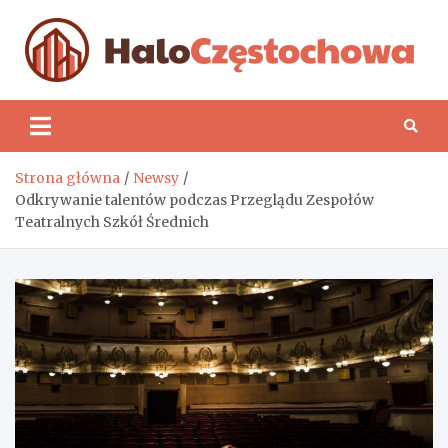
Skip
to
content
H
Strona główna
Newsy
Odkrywanie talentów podczas Przeglądu Zespołów
Teatralnych Szkół Średnich