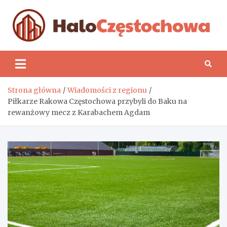
Skip
to
content
H
Strona główna
Wiadomości z regionu
Piłkarze Rakowa Częstochowa przybyli do Baku na
rewanżowy mecz z Karabachem Agdam