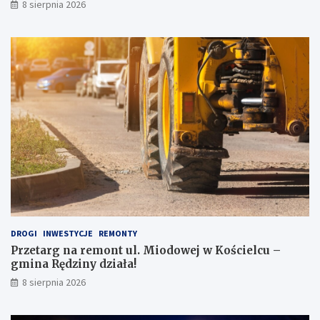
8 sierpnia 2026
z
u
y
r
g
y
o
m
d
ł
ę
o
p
d
o
z
J
i
a
e
p
ż
o
o
n
w
i
e
i
j
!
DROGI
INWESTYCJE
REMONTY
Przetarg na remont ul. Miodowej w Kościelcu –
gmina Rędziny działa!
8 sierpnia 2026