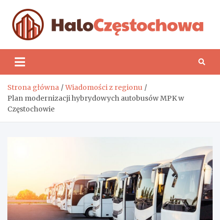
Skip
to
content
H
Strona główna
Wiadomości z regionu
Plan modernizacji hybrydowych autobusów MPK w
Częstochowie