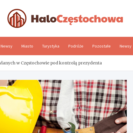
H
Newsy
Miasto
Turystyka
Podróże
Pozostałe
Newsy
wlanych w Częstochowie pod kontrolą prezydenta