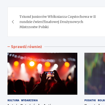
Nawigacja
Triumf juniorów Włókniarza Częstochowa w II
wpisu
rundzie ćwierćfinałowej Drużynowych
Mistrzostw Polski
Sprawdź również
KULTURA
WYDARZENIA
PODATKI
ROLN