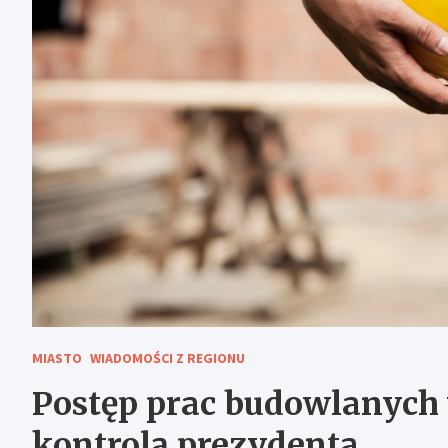
MIASTO
WIADOMOŚCI Z REGIONU
Postęp prac budowlanych
kontrolą prezydenta