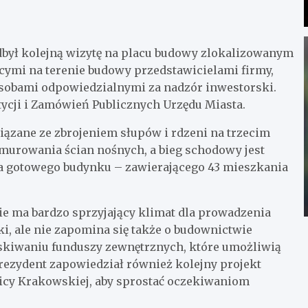
dbył kolejną wizytę na placu budowy zlokalizowanym
ącymi na terenie budowy przedstawicielami firmy,
z osobami odpowiedzialnymi za nadzór inwestorski.
tycji i Zamówień Publicznych Urzędu Miasta.
iązane ze zbrojeniem słupów i rdzeni na trzecim
 murowania ścian nośnych, a bieg schodowy jest
 gotowego budynku – zawierającego 43 mieszkania
ie ma bardzo sprzyjający klimat dla prowadzenia
i, ale nie zapomina się także o budownictwie
yskiwaniu funduszy zewnętrznych, które umożliwią
rezydent zapowiedział również kolejny projekt
icy Krakowskiej, aby sprostać oczekiwaniom