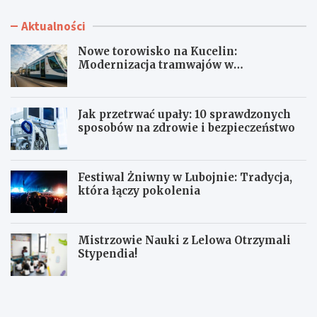
Aktualności
Nowe torowisko na Kucelin:
Modernizacja tramwajów w
Częstochowie już wkrótce!
Jak przetrwać upały: 10 sprawdzonych
sposobów na zdrowie i bezpieczeństwo
Festiwal Żniwny w Lubojnie: Tradycja,
która łączy pokolenia
Mistrzowie Nauki z Lelowa Otrzymali
Stypendia!
N
J
o
a
w
k
e
p