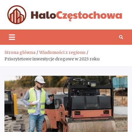
Skip
to
content
H
Strona główna
Wiadomości z regionu
Priorytetowe inwestycje drogowe w 2023 roku