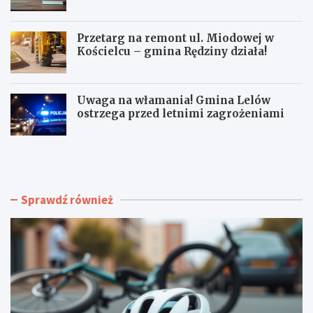
Przetarg na remont ul. Miodowej w
Kościelcu – gmina Rędziny działa!
Uwaga na włamania! Gmina Lelów
ostrzega przed letnimi zagrożeniami
C
M
z
a
ę
j
s
a
t
K
Sprawdź również
o
o
c
ł
h
o
o
d
w
z
s
i
k
e
a
j
r
c