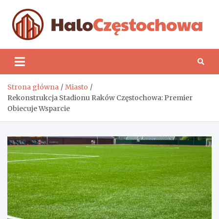
Skip
to
content
H
Strona główna
Miasto
Rekonstrukcja Stadionu Raków Częstochowa: Premier
Obiecuje Wsparcie