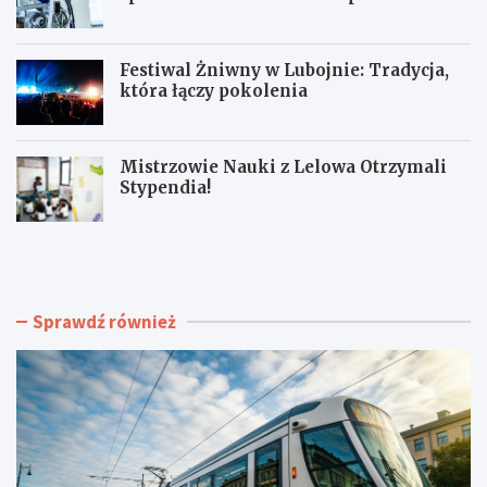
Festiwal Żniwny w Lubojnie: Tradycja,
która łączy pokolenia
Mistrzowie Nauki z Lelowa Otrzymali
Stypendia!
N
J
o
a
w
k
e
p
t
r
Sprawdź również
o
z
r
e
o
t
w
r
i
w
s
a
k
ć
o
u