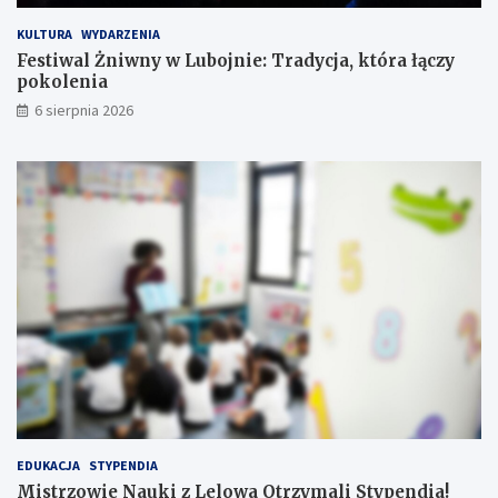
k
t
KULTURA
WYDARZENIA
r
w
Festiwal Żniwny w Lubojnie: Tradycja, która łączy
ó
o
pokolenia
t
c
6 sierpnia 2026
e
!
EDUKACJA
STYPENDIA
Mistrzowie Nauki z Lelowa Otrzymali Stypendia!