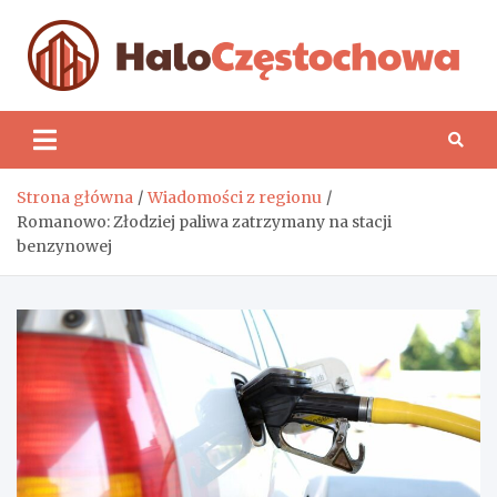
Skip
to
content
H
Strona główna
Wiadomości z regionu
Romanowo: Złodziej paliwa zatrzymany na stacji
benzynowej