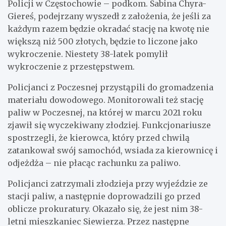
Policji w Częstochowie – podkom. Sabina Chyra-
Giereś, podejrzany wyszedł z założenia, że jeśli za
każdym razem będzie okradać stację na kwotę nie
większą niż 500 złotych, będzie to liczone jako
wykroczenie. Niestety 38-latek pomylił
wykroczenie z przestępstwem.
Policjanci z Poczesnej przystąpili do gromadzenia
materiału dowodowego. Monitorowali też stację
paliw w Poczesnej, na której w marcu 2021 roku
zjawił się wyczekiwany złodziej. Funkcjonariusze
spostrzegli, że kierowca, który przed chwilą
zatankował swój samochód, wsiada za kierownicę i
odjeżdża – nie płacąc rachunku za paliwo.
Policjanci zatrzymali złodzieja przy wyjeździe ze
stacji paliw, a następnie doprowadzili go przed
oblicze prokuratury. Okazało się, że jest nim 38-
letni mieszkaniec Siewierza. Przez następne