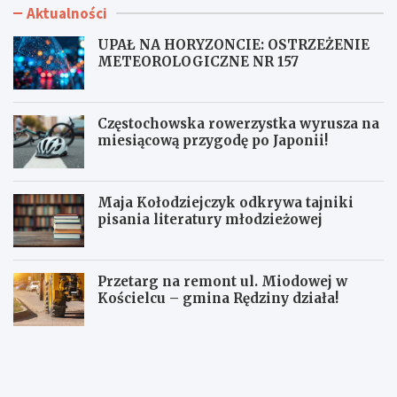
Aktualności
UPAŁ NA HORYZONCIE: OSTRZEŻENIE
METEOROLOGICZNE NR 157
Częstochowska rowerzystka wyrusza na
miesiącową przygodę po Japonii!
Maja Kołodziejczyk odkrywa tajniki
pisania literatury młodzieżowej
Przetarg na remont ul. Miodowej w
Kościelcu – gmina Rędziny działa!
U
C
P
z
A
ę
Ł
s
N
t