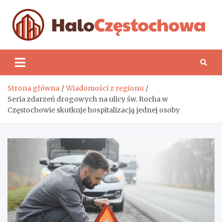
Skip
to
content
H
Strona główna
Wiadomości z regionu
Seria zdarzeń drogowych na ulicy św. Rocha w
Częstochowie skutkuje hospitalizacją jednej osoby