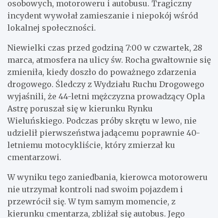
osobowych, motoroweru i autobusu. Tragiczny
incydent wywołał zamieszanie i niepokój wśród
lokalnej społeczności.
Niewielki czas przed godziną 7:00 w czwartek, 28
marca, atmosfera na ulicy św. Rocha gwałtownie się
zmieniła, kiedy doszło do poważnego zdarzenia
drogowego. Śledczy z Wydziału Ruchu Drogowego
wyjaśnili, że 44-letni mężczyzna prowadzący Opla
Astrę poruszał się w kierunku Rynku
Wieluńskiego. Podczas próby skrętu w lewo, nie
udzielił pierwszeństwa jadącemu poprawnie 40-
letniemu motocykliście, który zmierzał ku
cmentarzowi.
W wyniku tego zaniedbania, kierowca motoroweru
nie utrzymał kontroli nad swoim pojazdem i
przewrócił się. W tym samym momencie, z
kierunku cmentarza, zbliżał się autobus. Jego