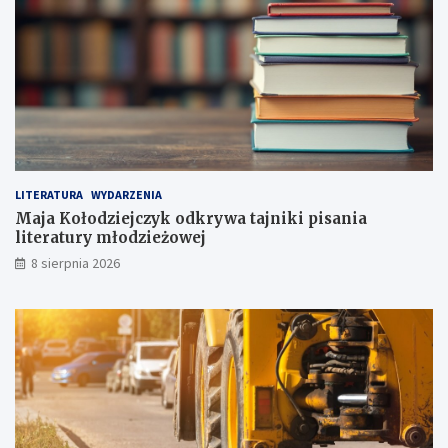
o
J
a
p
o
n
i
i
!
LITERATURA
WYDARZENIA
Maja Kołodziejczyk odkrywa tajniki pisania
literatury młodzieżowej
8 sierpnia 2026