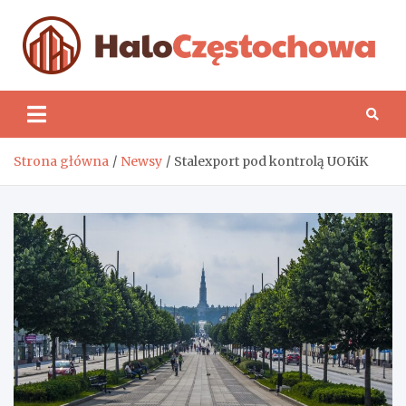
Skip
to
content
H
Strona główna
Newsy
Stalexport pod kontrolą UOKiK