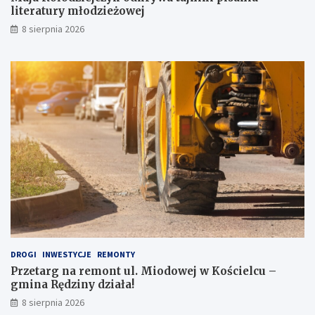
p
a
literatury młodzieżowej
r
t
8 sierpnia 2026
z
u
y
r
g
y
o
m
d
ł
ę
o
p
d
o
z
J
i
a
e
p
ż
o
o
n
w
i
e
i
j
!
DROGI
INWESTYCJE
REMONTY
Przetarg na remont ul. Miodowej w Kościelcu –
gmina Rędziny działa!
8 sierpnia 2026