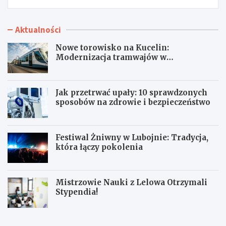
Aktualności
Nowe torowisko na Kucelin:
Modernizacja tramwajów w
Częstochowie już wkrótce!
Jak przetrwać upały: 10 sprawdzonych
sposobów na zdrowie i bezpieczeństwo
Festiwal Żniwny w Lubojnie: Tradycja,
która łączy pokolenia
Mistrzowie Nauki z Lelowa Otrzymali
Stypendia!
N
J
o
a
w
k