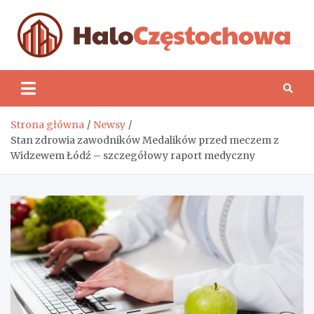
Skip
to
content
H
Strona główna
Newsy
Stan zdrowia zawodników Medalików przed meczem z
Widzewem Łódź – szczegółowy raport medyczny