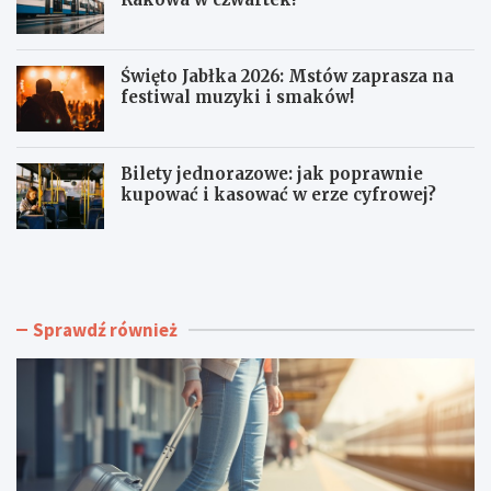
Święto Jabłka 2026: Mstów zaprasza na
festiwal muzyki i smaków!
Bilety jednorazowe: jak poprawnie
kupować i kasować w erze cyfrowej?
R
D
o
o
d
d
z
a
i
t
Sprawdź również
n
k
n
o
e
w
Z
y
a
k
j
u
ę
r
c
s