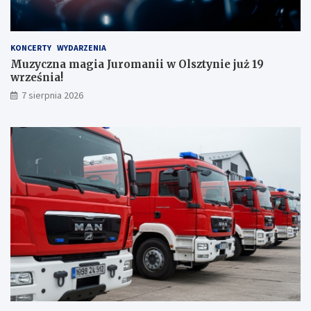
a
w
s
r
a
z
d
e
KONCERTY
WYDARZENIA
y
ś
Muzyczna magia Juromanii w Olsztynie już 19
!
n
września!
i
7 sierpnia 2026
a
!