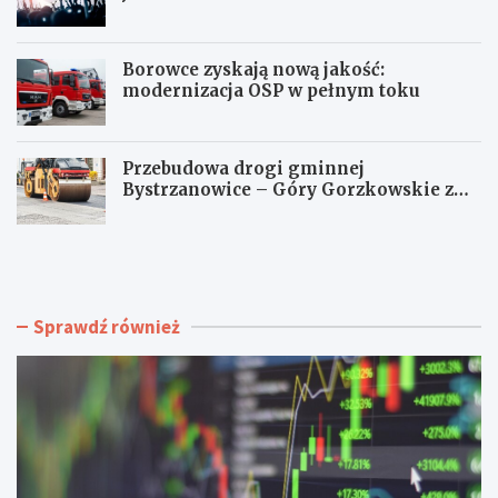
Borowce zyskają nową jakość:
modernizacja OSP w pełnym toku
Przebudowa drogi gminnej
Bystrzanowice – Góry Gorzkowskie z
dofinansowaniem z budżetu Śląskiego
Z
M
w
u
r
z
o
y
t
c
Sprawdź również
a
z
k
n
c
a
y
m
z
a
y
g
d
i
l
a
a
J