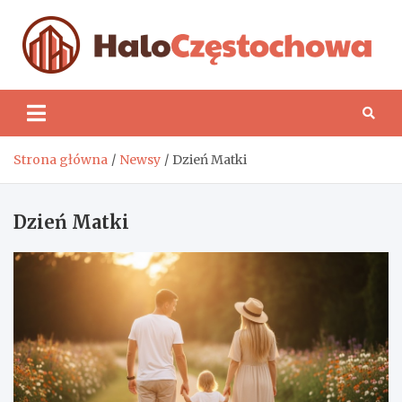
Skip
to
content
H
Strona główna
Newsy
Dzień Matki
Dzień Matki