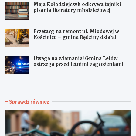
Maja Kołodziejczyk odkrywa tajniki
pisania literatury młodzieżowej
Przetarg na remont ul. Miodowej w
Kościelcu – gmina Rędziny działa!
Uwaga na włamania! Gmina Lelów
ostrzega przed letnimi zagrożeniami
C
M
z
a
ę
j
s
a
t
K
Sprawdź również
o
o
c
ł
h
o
o
d
w
z
s
i