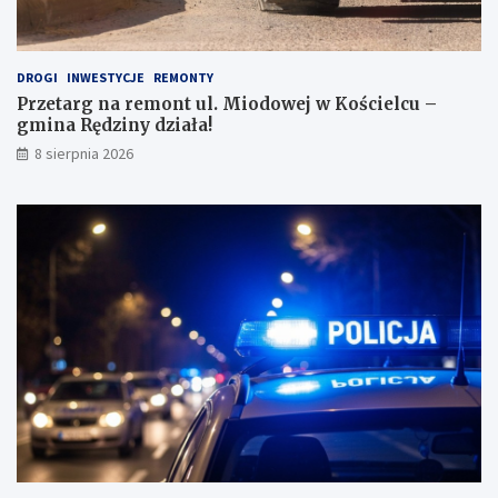
i
j
!
DROGI
INWESTYCJE
REMONTY
Przetarg na remont ul. Miodowej w Kościelcu –
gmina Rędziny działa!
8 sierpnia 2026