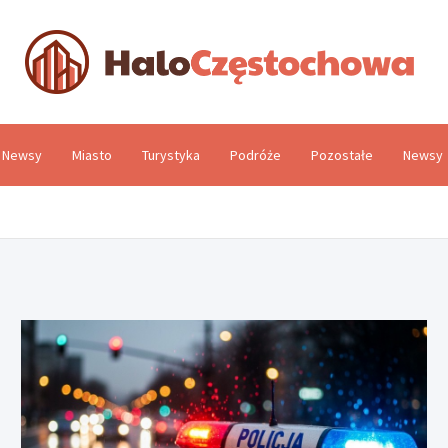
H
Newsy
Miasto
Turystyka
Podróże
Pozostałe
Newsy