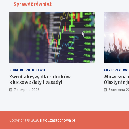
Sprawdź również
PODATKI
ROLNICTWO
KONCERTY
WYD
Zwrot akcyzy dla rolników –
Muzyczna 
kluczowe daty i zasady!
Olsztynie j
7 sierpnia 2026
7 sierpnia 2
Copyright © 2026
HaloCzęstochowa.pl