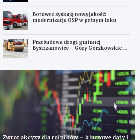
Borowce zyskają nową jakość:
modernizacja OSP w pełnym toku
Przebudowa drogi gminnej
Bystrzanowice – Góry Gorzkowskie z
dofinansowaniem z budżetu Śląskiego
Zwrot akcyzy dla rolników – kluczowe daty i