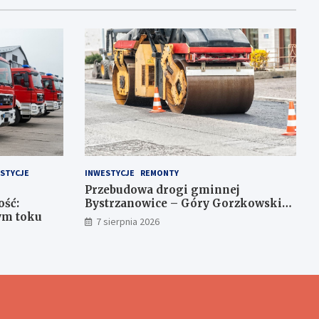
STYCJE
INWESTYCJE
REMONTY
Przebudowa drogi gminnej
ość:
Bystrzanowice – Góry Gorzkowskie
ym toku
z dofinansowaniem z budżetu
7 sierpnia 2026
Śląskiego