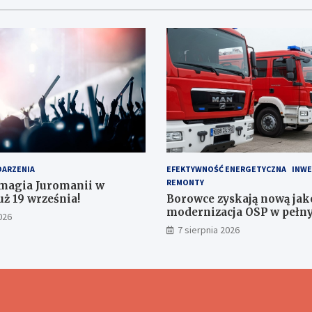
ARZENIA
EFEKTYWNOŚĆ ENERGETYCZNA
INWE
REMONTY
magia Juromanii w
uż 19 września!
Borowce zyskają nową jak
modernizacja OSP w pełn
026
7 sierpnia 2026