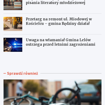
pisania literatury młodzieżowej
Przetarg na remont ul. Miodowej w
Kościelcu – gmina Rędziny działa!
Uwaga na włamania! Gmina Lelów
ostrzega przed letnimi zagrożeniami
C
M
z
a
ę
j
s
a
t
K
Sprawdź również
o
o
c
ł
h
o
o
d
w
z
s
i
k
e
a
j