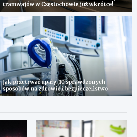
tramwajów w Częstochowie już wkrótce!
Jak przetrwać upały: 10 sprawdzonych
sposobów na zdrowie i bezpieczeństwo