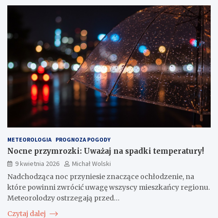
METEOROLOGIA
PROGNOZA POGODY
Nocne przymrozki: Uważaj na spadki temperatury!
9 kwietnia 2026
Michał Wolski
Nadchodząca noc przyniesie znaczące ochłodzenie, na
które powinni zwrócić uwagę wszyscy mieszkańcy regionu.
Meteorolodzy ostrzegają przed…
Czytaj dalej