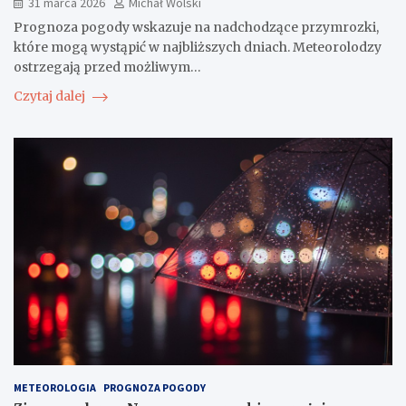
31 marca 2026
Michał Wolski
Prognoza pogody wskazuje na nadchodzące przymrozki,
które mogą wystąpić w najbliższych dniach. Meteorolodzy
ostrzegają przed możliwym…
Czytaj dalej
METEOROLOGIA
PROGNOZA POGODY