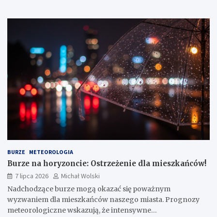
BURZE
METEOROLOGIA
Burze na horyzoncie: Ostrzeżenie dla mieszkańców!
7 lipca 2026
Michał Wolski
Nadchodzące burze mogą okazać się poważnym
wyzwaniem dla mieszkańców naszego miasta. Prognozy
meteorologiczne wskazują, że intensywne…