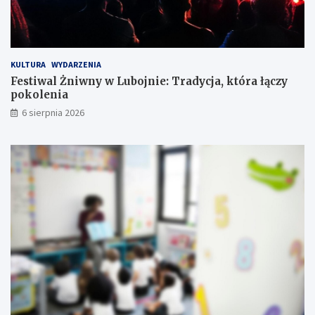
j
z
u
e
ż
ń
w
s
k
t
KULTURA
WYDARZENIA
r
w
Festiwal Żniwny w Lubojnie: Tradycja, która łączy
ó
o
pokolenia
t
c
6 sierpnia 2026
e
!