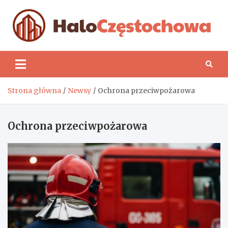
Skip
to
content
H
Strona główna
Newsy
Ochrona przeciwpożarowa
Ochrona przeciwpożarowa