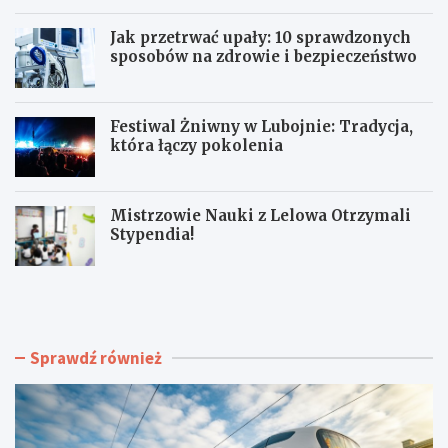
Jak przetrwać upały: 10 sprawdzonych
sposobów na zdrowie i bezpieczeństwo
Festiwal Żniwny w Lubojnie: Tradycja,
która łączy pokolenia
Mistrzowie Nauki z Lelowa Otrzymali
Stypendia!
N
J
o
a
w
k
e
p
t
r
Sprawdź również
o
z
r
e
o
t
w
r
i
w