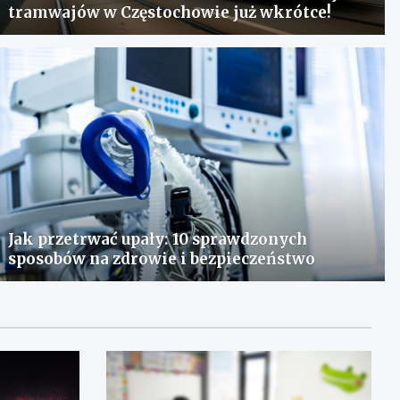
tramwajów w Częstochowie już wkrótce!
Jak przetrwać upały: 10 sprawdzonych
sposobów na zdrowie i bezpieczeństwo