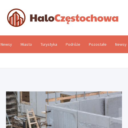
H
Newsy
Miasto
Turystyka
Podróże
Pozostałe
Newsy