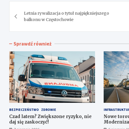
Nawigacja
Letnia rywalizacja o tytuł najpiękniejszego
wpisu
balkonu w Częstochowie
Sprawdź również
BEZPIECZEŃSTWO
ZDROWIE
INFRASTRUKTU
Czad latem? Zwiększone ryzyko, nie
Nowe torow
daj się zaskoczyć!
Moderniza
Częstochow