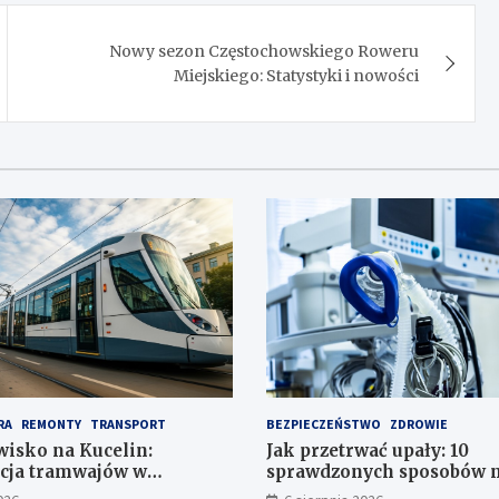
Nowy sezon Częstochowskiego Roweru
Miejskiego: Statystyki i nowości
RA
REMONTY
TRANSPORT
BEZPIECZEŃSTWO
ZDROWIE
isko na Kucelin:
Jak przetrwać upały: 10
cja tramwajów w
sprawdzonych sposobów n
ie już wkrótce!
i bezpieczeństwo