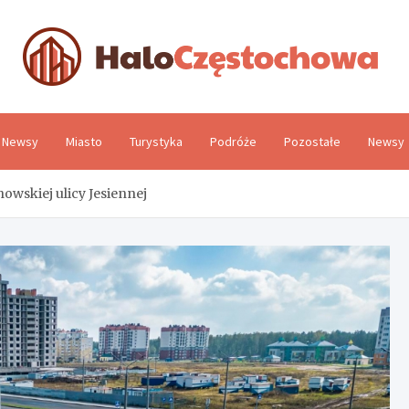
H
Newsy
Miasto
Turystyka
Podróże
Pozostałe
Newsy
wskiej ulicy Jesiennej