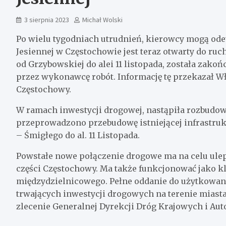
3 sierpnia 2023
Michał Wolski
Po wielu tygodniach utrudnień, kierowcy mogą odet
Jesiennej w Częstochowie jest teraz otwarty do ruc
od Grzybowskiej do alei 11 listopada, została za
przez wykonawcę robót. Informację tę przekazał W
Częstochowy.
W ramach inwestycji drogowej, nastąpiła rozbudowa 
przeprowadzono przebudowę istniejącej infrastrukt
– Śmigłego do al. 11 Listopada.
Powstałe nowe połączenie drogowe ma na celu ul
części Częstochowy. Ma także funkcjonować jako k
międzydzielnicowego. Pełne oddanie do użytkowani
trwających inwestycji drogowych na terenie miasta
zlecenie Generalnej Dyrekcji Dróg Krajowych i Aut