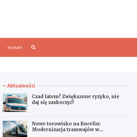
aloCzęstochowa.pl
Kontakt
Aktualności
Czad latem? Zwiększone ryzyko, nie
daj się zaskoczyć!
Nowe torowisko na Kucelin:
Modernizacja tramwajów w
Częstochowie już wkrótce!