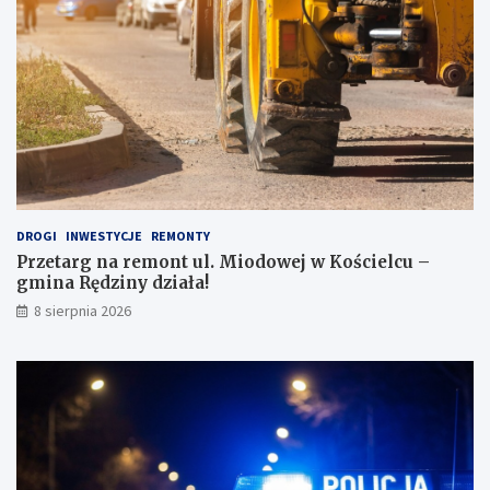
p
d
o
z
J
i
a
e
p
ż
o
o
n
w
i
e
i
j
!
DROGI
INWESTYCJE
REMONTY
Przetarg na remont ul. Miodowej w Kościelcu –
gmina Rędziny działa!
8 sierpnia 2026