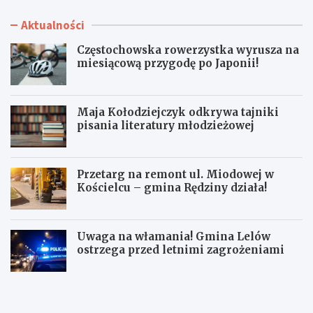
Aktualności
Częstochowska rowerzystka wyrusza na
miesiącową przygodę po Japonii!
Maja Kołodziejczyk odkrywa tajniki
pisania literatury młodzieżowej
Przetarg na remont ul. Miodowej w
Kościelcu – gmina Rędziny działa!
Uwaga na włamania! Gmina Lelów
ostrzega przed letnimi zagrożeniami
C
M
z
a
ę
j
s
a