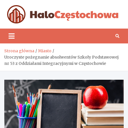
Skip
to
content
H
Strona główna
Miasto
Uroczyste pożegnanie absolwentów Szkoły Podstawowej
nr 53 z Oddziałami Integracyjnymi w Częstochowie