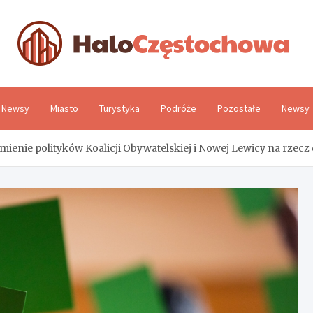
H
Newsy
Miasto
Turystyka
Podróże
Pozostałe
Newsy
enie polityków Koalicji Obywatelskiej i Nowej Lewicy na rze