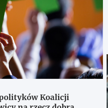
olityków Koalicji
wicy na rzecz dobra