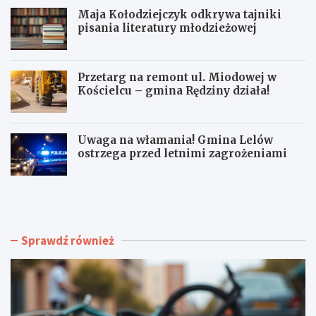
Maja Kołodziejczyk odkrywa tajniki
pisania literatury młodzieżowej
Przetarg na remont ul. Miodowej w
Kościelcu – gmina Rędziny działa!
Uwaga na włamania! Gmina Lelów
ostrzega przed letnimi zagrożeniami
C
M
z
a
ę
j
s
a
t
K
Sprawdź również
o
o
c
ł
h
o
o
d
w
z
s
i