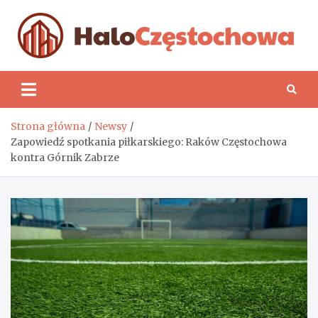
Skip
to
content
H
Strona główna
Newsy
Zapowiedź spotkania piłkarskiego: Raków Częstochowa
kontra Górnik Zabrze