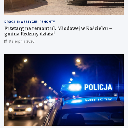
i
e
i
j
!
DROGI
INWESTYCJE
REMONTY
Przetarg na remont ul. Miodowej w Kościelcu –
gmina Rędziny działa!
8 sierpnia 2026