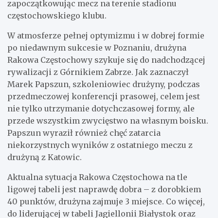
zapoczątkowując mecz na terenie stadionu
częstochowskiego klubu.
W atmosferze pełnej optymizmu i w dobrej formie
po niedawnym sukcesie w Poznaniu, drużyna
Rakowa Częstochowy szykuje się do nadchodzącej
rywalizacji z Górnikiem Zabrze. Jak zaznaczył
Marek Papszun, szkoleniowiec drużyny, podczas
przedmeczowej konferencji prasowej, celem jest
nie tylko utrzymanie dotychczasowej formy, ale
przede wszystkim zwycięstwo na własnym boisku.
Papszun wyraził również chęć zatarcia
niekorzystnych wyników z ostatniego meczu z
drużyną z Katowic.
Aktualna sytuacja Rakowa Częstochowa na tle
ligowej tabeli jest naprawdę dobra – z dorobkiem
40 punktów, drużyna zajmuje 3 miejsce. Co więcej,
do liderującej w tabeli Jagiellonii Białystok oraz