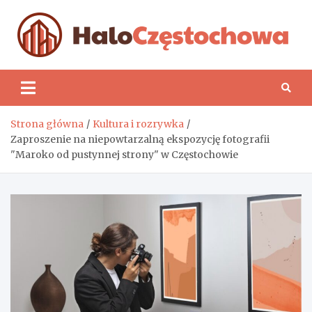
Skip
to
content
H
Strona główna
Kultura i rozrywka
Zaproszenie na niepowtarzalną ekspozycję fotografii
"Maroko od pustynnej strony" w Częstochowie