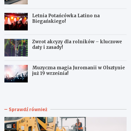
Letnia Potańcówka Latino na
Biegańskiego!
Zwrot akcyzy dla rolników – kluczowe
daty i zasady!
Muzyczna magia Juromanii w Olsztynie
już 19 września!
N
L
o
e
w
t
a
n
e
i
Sprawdź również
r
a
a
P
d
o
l
t