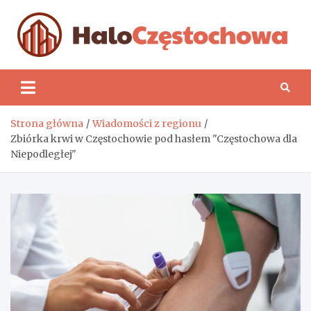
Skip
to
content
H
Strona główna
Wiadomości z regionu
Zbiórka krwi w Częstochowie pod hasłem "Częstochowa dla
Niepodległej"