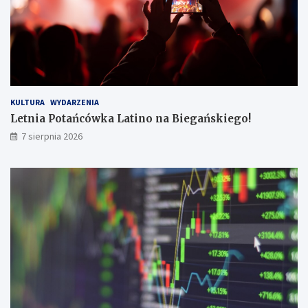
B
e
!
g
o
!
KULTURA
WYDARZENIA
Letnia Potańcówka Latino na Biegańskiego!
7 sierpnia 2026